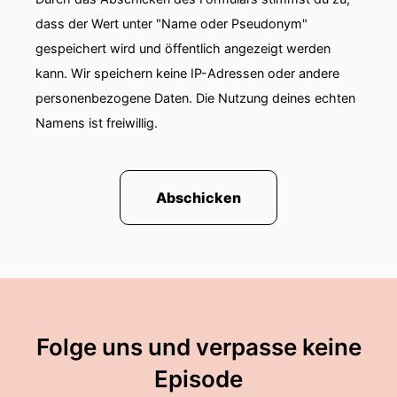
abholen.
dass der Wert unter "Name oder Pseudonym"
gespeichert wird und öffentlich angezeigt werden
00:00:46: Na gut wir sind gerade physisch im
kann. Wir speichern keine IP-Adressen oder andere
Oldenburger Computermuseum.
personenbezogene Daten. Die Nutzung deines echten
00:00:49: Wir haben ja gerade eigentlich
Namens ist freiwillig.
möchte sagen fantastische
00:00:51: Show gespielt
Abschicken
00:00:53: Und das ist jetzt auch noch Teil dieser
Veranstaltung.
00:00:55: Wir sitzen hier gerade vor zwei, drei ...
Ich kann so schwer schätzen.
00:01:01: Zwei, dreihundert Leuten, die unsere
Folge uns und verpasse keine
fantastische Show-Plan C gesehen haben.
Episode
00:01:05: und jetzt nehmen wir eine Folge