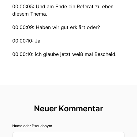
00:00:05: Und am Ende ein Referat zu eben
diesem Thema.
00:00:09: Haben wir gut erklärt oder?
00:00:10: Ja
00:00:10: ich glaube jetzt weiß mal Bescheid.
00:00:11: Los geht's!
00:00:26: Ja, Maxime!
00:00:27: Da sind wir wieder.
Neuer Kommentar
00:00:27: Joanne sich glaubst du ja nicht?
00:00:29: Wo sind wir hier gerade?
Name oder Pseudonym
00:00:29: Was ist das für eine ungewohnte